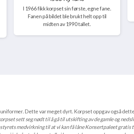
I 1966 fikk korpset sin første, egne fane.
Fanen på bildet ble brukt helt opp til
midten av 1990 tallet.
ye uniformer. Dette var meget dyrt. Korpset oppgav også dette
 korpset sett seg nødt til å gå til utskifting av de gamle og neds
styrets medvirkning til at vi kan få låne Konsertpaleet gratis ti