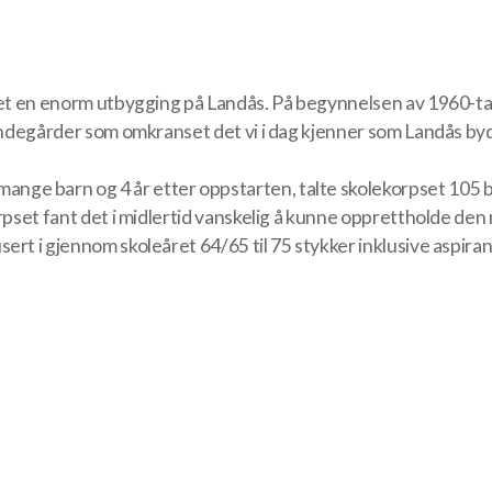
det en enorm utbygging på Landås. På begynnelsen av 1960-ta
 bondegårder som omkranset det vi i dag kjenner som Landås b
e barn og 4 år etter oppstarten, talte skolekorpset 105 barn
orpset fant det i midlertid vanskelig å kunne opprettholde d
ert i gjennom skoleåret 64/65 til 75 stykker inklusive aspiran