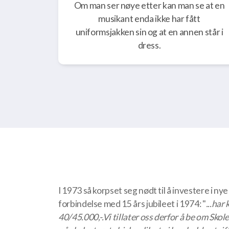
Om man ser nøye etter kan man se at en
musikant enda ikke har fått
uniformsjakken sin og at en annen står i
dress.
I 1973 så korpset seg nødt til å investere i n
forbindelse med 15 års jubileet i 1974: "
...har
40/45.000,-.Vi tillater oss derfor å be om Skole