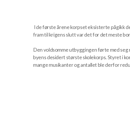
I de første årene korpset eksisterte pågikk 
fram til krigens slutt var det for det meste
Den voldsomme utbyggingen førte med seg mang
byens desidert største skolekorps. Styret i k
mange musikanter og antallet ble derfor redus