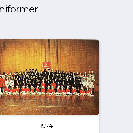
uniformer
1974