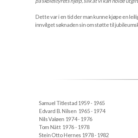
på skolestyrets hjelp, slik at vi kan holde utgif
Dette var i en tid der man kunne kjøpe en lei
innvilget søknaden sin om støtte til jubileum
Samuel Titlestad 1959 - 1965
Edvard B. Nilsen 1965 - 1974
Nils Valøen 1974 - 1976
Tom Nätt 1976 - 1978
Stein Otto Hernes 1978 - 1982