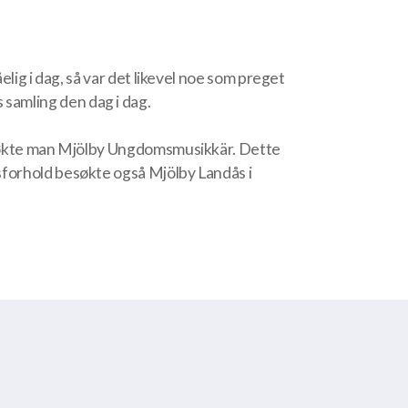
lig i dag, så var det likevel noe som preget
 samling den dag i dag.
besøkte man Mjölby Ungdomsmusikkär. Dette
sforhold besøkte også Mjölby Landås i