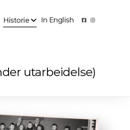
In English
Historie
nder utarbeidelse)