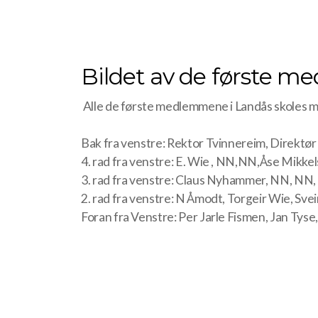
Bildet av de første m
Alle de første medlemmene i Landås skoles mu
Bak fra venstre: Rektor Tvinnereim, Direktør
4. rad fra venstre: E. Wie , NN,NN,Åse Mik
3. rad fra venstre: Claus Nyhammer, NN, NN
2. rad fra venstre: N Åmodt, Torgeir Wie, S
Foran fra Venstre: Per Jarle Fismen, Jan Ty