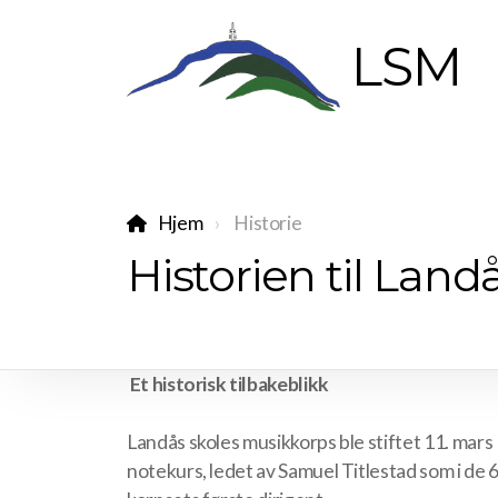
LSM
Hjem
Historie
Historien til Lan
Et historisk tilbakeblikk
Landås skoles musikkorps ble stiftet 11. mar
notekurs, ledet av Samuel Titlestad som i de 