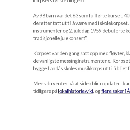
korpsets første dirigent.
Av 98 barn var det 63 som fullførte kurset. 40
deretter tatt ut til å være med i skolekorpset.
instrumenter og 2. juledag 1959 debuterte k
tradisjonelle julekonsert".
Korpset var den gang satt opp med fløyter, k
de vanligste messinginstrumentene. Korpsets 
bygge Landås skoles musikkorps ut til å bli et f
Mens du venter på at siden blir oppdatert kan 
tidligere på
lokalhistoriewiki
, og
flere saker i