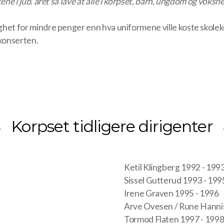
tene i jub. året så lave at alle i korpset, barn, ungdom og voksne
lighet for mindre penger enn hva uniformene ville koste skole
skonserten.
Korpset tidligere dirigenter
Ketil Klingberg 1992 - 199
Sissel Gutterud 1993 - 199
Irene Graven 1995 - 1996
Arve Ovesen / Rune Hannis
Tormod Flaten 1997 - 199