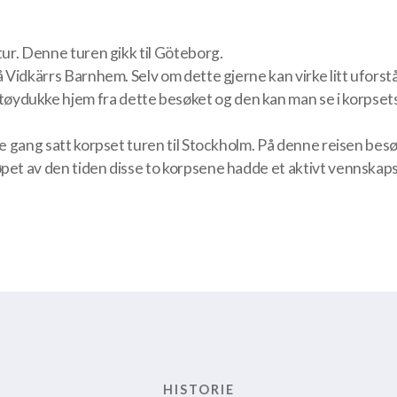
tur. Denne turen gikk til Göteborg.
å Vidkärrs Barnhem. Selv om dette gjerne kan virke litt uforståe
ydukke hjem fra dette besøket og den kan man se i korpsets
enne gang satt korpset turen til Stockholm. På denne reisen 
pet av den tiden disse to korpsene hadde et aktivt vennskap
HISTORIE