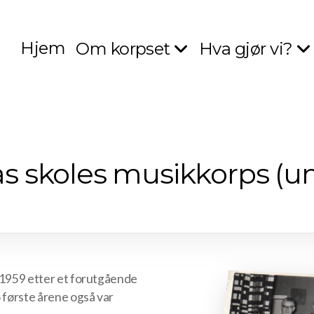
Hjem
Om korpset
Hva gjør vi?
dås skoles musikkorps (u
s 1959 etter et forutgående
6 første årene også var