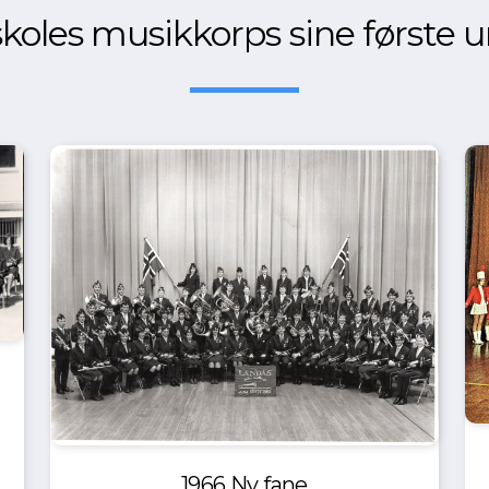
koles musikkorps sine første 
1966 Ny fane