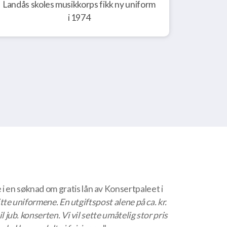
Landås skoles musikkorps fikk ny uniform
i 1974
 i en søknad om gratis lån av Konsertpaleet i
litte uniformene. En utgiftspost alene på ca. kr.
l jub. konserten. Vi vil sette umåtelig stor pris