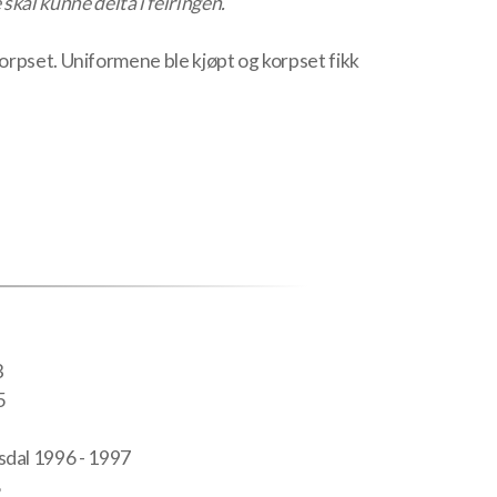
 skal kunne delta i feiringen.
"
korpset. Uniformene ble kjøpt og korpset fikk
3
5
dal 1996 - 1997
8