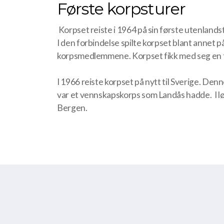
Første korpsturer
Korpset reiste i 1964 på sin første utenlands
I den forbindelse spilte korpset blant annet p
korpsmedlemmene. Korpset fikk med seg en tø
I 1966 reiste korpset på nytt til Sverige. D
var et vennskapskorps som Landås hadde. I lø
Bergen.