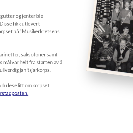
 gutter og jenter ble
 Disse fikk utlevert
orpset på "Musikerkretsens
larinetter, saksofoner samt
mål var helt fra starten av å
ullverdig janitsjarkorps.
du lese litt om korpset
 Årstadposten.