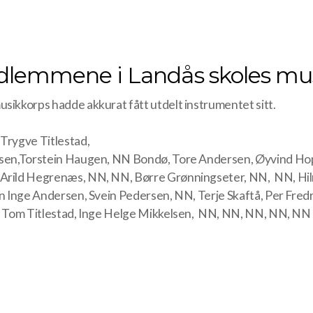
edlemmene i Landås skoles mu
sikkorps hadde akkurat fått utdelt instrumentet sitt.
 Trygve Titlestad,
kelsen,Torstein Haugen, NN Bondø, Tore Andersen, Øyvind H
, Arild Hegrenæs, NN, NN, Børre Grønningseter, NN, NN, Hi
vein Inge Andersen, Svein Pedersen, NN, Terje Skaftå, Per F
se, Tom Titlestad, Inge Helge Mikkelsen, NN, NN, NN, NN, NN