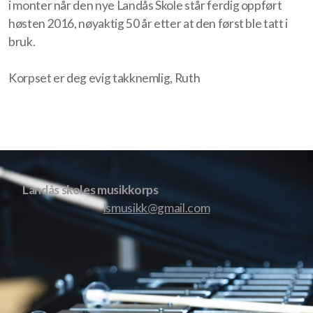
i monter når den nye Landås Skole står ferdig oppført
høsten 2016, nøyaktig 50 år etter at den først ble tatt i
bruk.
Korpset er deg evig takknemlig, Ruth
Landås skoles musikkorps
lsmusikk@gmail.com