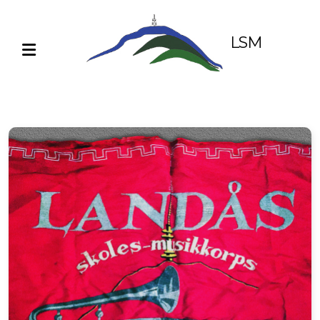
LSM
Ny i korpset
Øvinger og voksenvakt
Instrumenter
Uniform
Styret
SFO-korps 2025