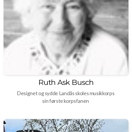
Jubileum
10 års jubileum (1969)
15 års jubileum (1974)
20 års jubileum (1979)
25 års jubileum (1984)
30 års jubileum (1989)
Ruth Ask Busch
35 års jubileum (1994)
Designet og sydde Landås skoles musikkorps
50 års jubileum (2009)
sin første korpsfanen
60 års jubileum (2019)
65 års jubileum (2024)