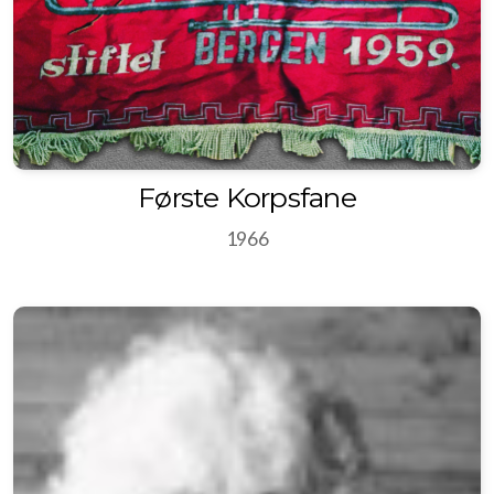
Årshjul
Semesterplan
Aktiviteter
Første Korpsfane
Musikk vi spiller
1966
Drilltropp
Korpsfane
Landåssangen
Media