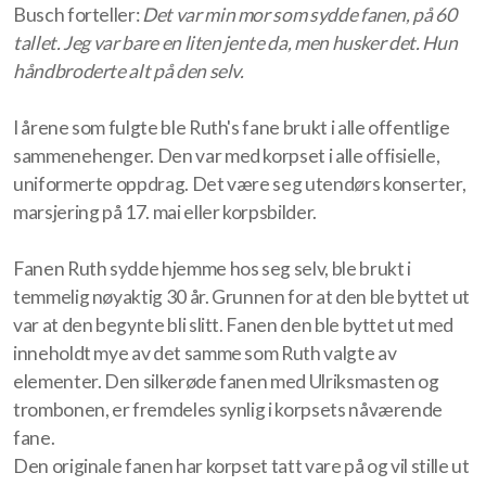
Busch forteller:
Det var min mor som sydde fanen, på 60
tallet. Jeg var bare en liten jente da, men husker det. Hun
håndbroderte alt på den selv.
I årene som fulgte ble Ruth's fane brukt i alle offentlige
sammenehenger. Den var med korpset i alle offisielle,
uniformerte oppdrag. Det være seg utendørs konserter,
marsjering på 17. mai eller korpsbilder.
Fanen Ruth sydde hjemme hos seg selv, ble brukt i
temmelig nøyaktig 30 år. Grunnen for at den ble byttet ut
var at den begynte bli slitt. Fanen den ble byttet ut med
inneholdt mye av det samme som Ruth valgte av
elementer. Den silkerøde fanen med Ulriksmasten og
trombonen, er fremdeles synlig i korpsets nåværende
fane.
Den originale fanen har korpset tatt vare på og vil stille ut