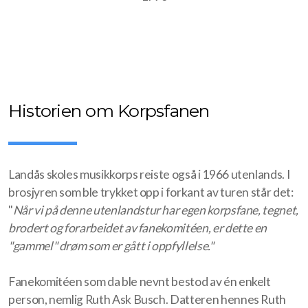
Historien om Korpsfanen
Landås skoles musikkorps reiste også i 1966 utenlands. I
brosjyren som ble trykket opp i forkant av turen står det:
"
Når vi på denne utenlandstur har egen korpsfane, tegnet,
brodert og forarbeidet av fanekomitéen, er dette en
"gammel" drøm som er gått i oppfyllelse."
Fanekomitéen som da ble nevnt bestod av én enkelt
person, nemlig Ruth Ask Busch. Datteren hennes Ruth